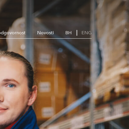
odgovornost
Novosti
BH
ENG