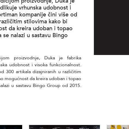
dicijom proizvodnje, Duka je
odlikuje vrhunska udobnost i
ortiman kompanije čini više od
različitim stilovima kako bi
st da kreira udoban i topao
se nalazi u sastavu Bingo
ijom proizvodnje, Duka je fabrika
nska udobnost i visoka funkcionalnost.
 300 artikala dizajniranih u različitim
mao mogućnost da kreira udoban i topao
lazi u sastavu Bingo Group od 2015.