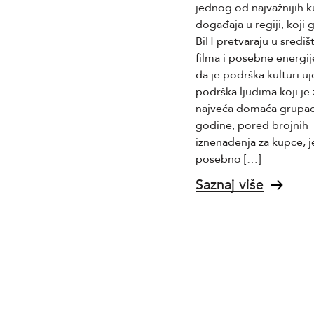
ključnim oblastima svog
jednog od najvažnijih k
poslovanja, što je rezultat
događaja u regiji, koji 
predanosti i stručnosti njenih
BiH pretvaraju u središt
zaposlenika.
filma i posebne energije
da je podrška kulturi uj
Saznaj više
podrška ljudima koji je 
najveća domaća grupac
godine, pored brojnih
iznenađenja za kupce, 
posebno […]
Saznaj više