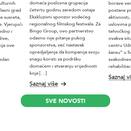
domaća poslovna grupacija
ulturnih
borave već
četvrtu godinu zaredom ostaje
glavni grad
postane p
Ekskluzivni sponzor vodećeg
e susreta,
aktivnosti
regionalnog filmskog festivala. Za
. Vjerujući
uslovima 
Bingo Group, ovo partnerstvo
edno i
tehničkog 
odavno nije pitanje pukog
žive,
ovakva sit
sponzorstva, već nastavak
ija ove
centru Ud
opredjeljenja da kompanija svoju
šansu” u Sa
snagu koristi za podršku
jedan
svakodnev
domaćem i stvaranju vrijednosti
rehabilitac
koja […]
Saznaj v
Saznaj više
SVE NOVOSTI