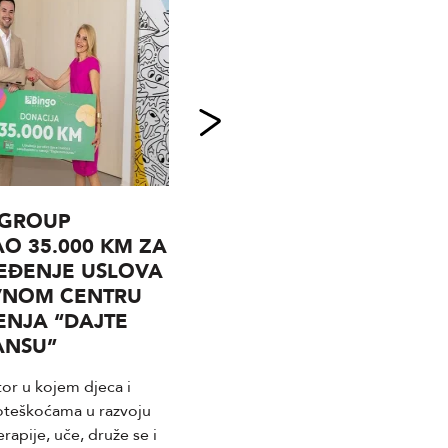
 GROUP
MAJEVICA D.D.
O 35.000 KM ZA
SREBRENIK RASPISUJE
EĐENJE USLOVA
KONKURS ZA
VNOM CENTRU
RUKOVODIOCA
NJA “DAJTE
KOMERCIJALNOG
ANSU”
SEKTORA
or u kojem djeca i
MAJEVICA d.d. Srebrenik,
oteškoćama u razvoju
proizvođač Corn Flips proizvoda,
rapije, uče, druže se i
raspisuje konkurs za prijem u