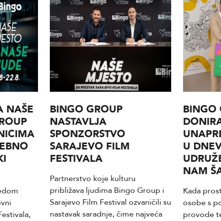
A NAŠE
BINGO GROUP
BINGO
GROUP
NASTAVLJA
DONIRA
NICIMA
SPONZORSTVO
UNAPR
SEBNO
SARAJEVO FILM
U DNE
KI
FESTIVALA
UDRUŽE
NAM Š
Partnerstvo koje kulturu
približava ljudima Bingo Group i
redom
Kada prost
Sarajevo Film Festival ozvaničili su
ivni
osobe s p
nastavak saradnje, čime najveća
estivala,
provode te