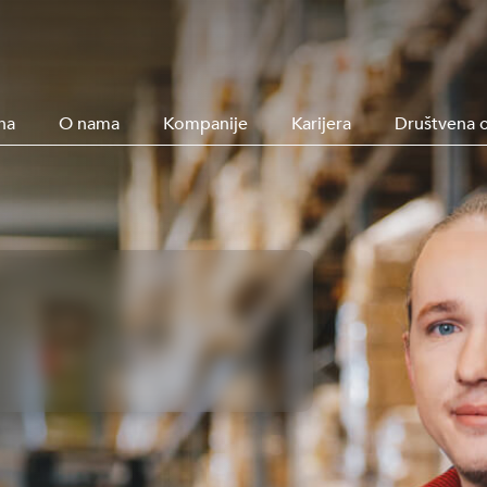
na
O nama
Kompanije
Karijera
Društvena 