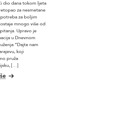
i dio dana tokom ljeta
radni odnos na poziciju
retopao za nesmetane
Rukovodilac Komercijalnog
, potreba za boljim
sektora (m/ž). Osoba na ovoj
postaje mnogo više od
poziciji bit će odgovorna za
pitanja. Upravo je
rukovođenje Komercijalnim
uacija u Dnevnom
sektorom i timom od približno 12
ruženja “Dajte nam
zaposlenih, planiranje,
rajevu, koji
organizaciju i kontrolu rada
no pruža
sektora, kao i nabavku sirovina,
ijsku, […]
ambalaže i ostalih materijala
potrebnih za proizvodnju.
iše
Također, […]
Saznaj više