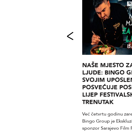
DITA 1977 IZVOZI 35%
NAŠE MJESTO Z
SVOJE UKUPNE
LJUDE: BINGO 
PROIZVODNJE
SVOJIM UPOSLE
POSVEĆUJE PO
Kompanija Dita 1977 iz Tuzle,
LIJEP FESTIVALS
dugogodišnji lider u proizvodnji
TRENUTAK
praškastih deterdženata, članica
Bingo Group, bilježi odlične
Već četvrtu godinu za
poslovne rezultate. Kompanija je
Bingo Group je Ekskluz
postigla značajan rast u svim
sponzor Sarajevo Film F