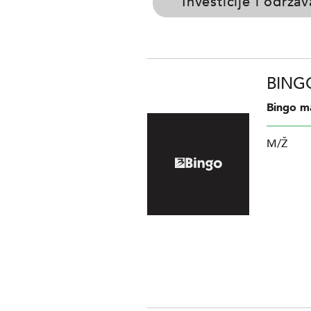
Investicije i održa
BINGO
Bingo ma
M/Ž