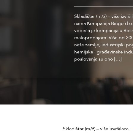
Skladištar (m/ž) – više iz
nama Kompanija Bingo d.o.
vodeća je kompanija u Bosni
maloprodajom. Više od 200
naše zemlje, industrijski p
hemijske i građevinske indus
poslovanja su ono […]
Skladištar (m/ž) – više izvršilaca