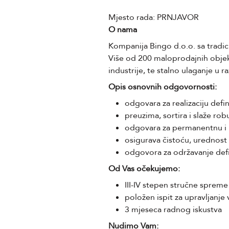
Mjesto rada: PRNJAVOR
O nama
Kompanija Bingo d.o.o. sa tradi
Više od 200 maloprodajnih objeka
industrije, te stalno ulaganje u r
Opis osnovnih odgovornosti:
odgovara za realizaciju defi
preuzima, sortira i slaže ro
odgovara za permanentnu i k
osigurava čistoću, urednost 
odgovora za održavanje defi
Od Vas očekujemo:
III-IV stepen stručne spreme
položen ispit za upravljanje
3 mjeseca radnog iskustva
Nudimo Vam: