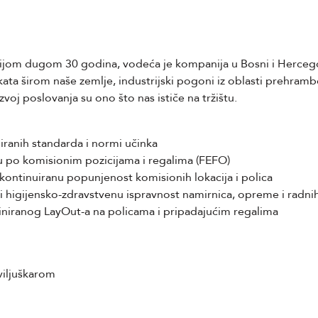
cijom dugom 30 godina, vodeća je kompanija u Bosni i Herceg
ta širom naše zemlje, industrijski pogoni iz oblasti prehramb
azvoj poslovanja su ono što nas ističe na tržištu.
niranih standarda i normi učinka
bu po komisionim pozicijama i regalima (FEFO)
ontinuiranu popunjenost komisionih lokacija i polica
i higijensko-zdravstvenu ispravnost namirnica, opreme i radnih
niranog LayOut-a na policama i pripadajućim regalima
 viljuškarom