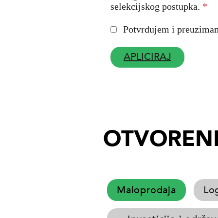
selekcijskog postupka.
*
Potvrđujem i preuzimam 
APLICIRAJ
OTVORENE
Maloprodaja
Log