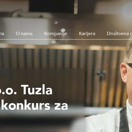
na
O nama
Kompanije
Karijera
Društvena 
.o. Tuzla
 konkurs za