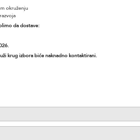
om okruženju
razvoja
olimo da dostave:
026.
uži krug izbora biće naknadno kontaktirani.