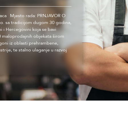
vršilaca Mjesto rada: PRNJAVOR O
o. sa tradicijom dugom 30 godina,
 i Hercegovini koja se bavi
 maloprodajnih objekata širom
ogoni iz oblasti prehrambene,
trije, te stalno ulaganje u razvoj