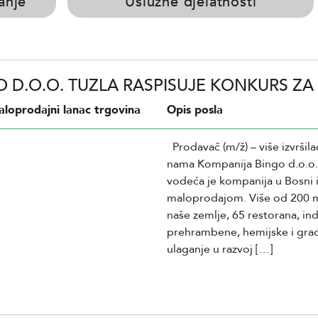
vanje
Uslužne djelatnosti
 D.O.O. TUZLA RASPISUJE KONKURS ZA 
loprodajni lanac trgovina
Opis posla
Prodavač (m/ž) – više izvrši
nama Kompanija Bingo d.o.o.
vodeća je kompanija u Bosni i
maloprodajom. Više od 200 m
naše zemlje, 65 restorana, ind
prehrambene, hemijske i građe
ulaganje u razvoj […]