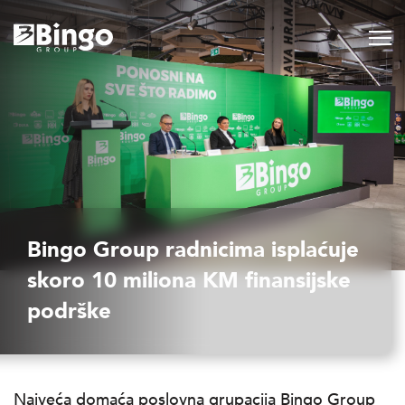
Bingo Group radnicima isplaćuje
skoro 10 miliona KM finansijske
podrške
Najveća domaća poslovna grupacija Bingo Group