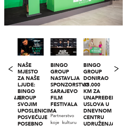
1977
NAŠE
BINGO
BINGO
I
MJESTO
GROUP
GROUP
MAJ
ZA NAŠE
NASTAVLJA
DONIRAO
D.D.
E
LJUDE:
SPONZORSTVO
35.000
SRE
NE
BINGO
SARAJEVO
KM ZA
RAS
ZVODNJE
GROUP
FILM
UNAPREĐENJE
KO
SVOJIM
FESTIVALA
USLOVA U
ZA
ija
UPOSLENICIMA
DNEVNOM
RU
Partnerstvo
77 iz
POSVEĆUJE
CENTRU
KOM
koje kulturu
POSEBNO
UDRUŽENJA
SEK