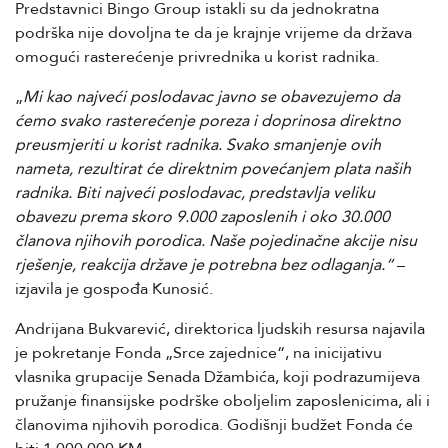
Predstavnici Bingo Group istakli su da jednokratna
podrška nije dovoljna te da je krajnje vrijeme da država
omogući rasterećenje privrednika u korist radnika.
„
Mi kao najveći poslodavac javno se obavezujemo da
ćemo svako rasterećenje poreza i doprinosa direktno
preusmjeriti u korist radnika. Svako smanjenje ovih
nameta, rezultirat će direktnim povećanjem plata naših
radnika. Biti najveći poslodavac, predstavlja veliku
obavezu prema skoro 9.000 zaposlenih i oko 30.000
članova njihovih porodica. Naše pojedinačne akcije nisu
rješenje, reakcija države je potrebna bez odlaganja.“
–
izjavila je gospođa Kunosić.
Andrijana Bukvarević, direktorica ljudskih resursa najavila
je pokretanje Fonda „Srce zajednice“, na inicijativu
vlasnika grupacije Senada Džambića, koji podrazumijeva
pružanje finansijske podrške oboljelim zaposlenicima, ali i
članovima njihovih porodica. Godišnji budžet Fonda će