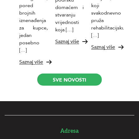
podršku
proiz
pored
koji
domaćem i
Takođ
brojnih
svakodnevno
stvaranju
Sazna
iznenađenja
pruža
vrijednosti
za kupce,
rehabilitacijsku,
koja […]
jedan
[…]
Saznaj više
posebno
Saznaj više
[…]
Saznaj više
SVE NOVOSTI
Adresa