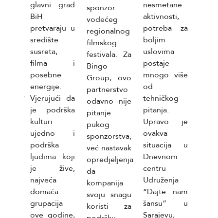
glavni grad
nesmetane
sponzor
nja,
za
BiH
aktivnosti,
vodećeg
 je
ruko
pretvaraju u
potreba za
regionalnog
t
Kome
središte
boljim
filmskog
sti i
sekt
susreta,
uslovima
festivala. Za
sti
tim
filma i
postaje
Bingo
prib
posebne
mnogo više
Group, ovo
nika.
zapos
energije.
od
partnerstvo
plani
više
Vjerujući da
tehničkog
odavno nije
organ
je podrška
pitanja.
pitanje
i ko
kulturi
Upravo je
pukog
rada
ujedno i
ovakva
sponzorstva,
sekt
podrška
situacija u
već nastavak
i n
ljudima koji
Dnevnom
opredjeljenja
sirov
je žive,
centru
da
amba
najveća
Udruženja
kompanija
ostal
domaća
“Dajte nam
svoju snagu
mater
grupacija
šansu” u
koristi za
potr
ove godine,
Sarajevu,