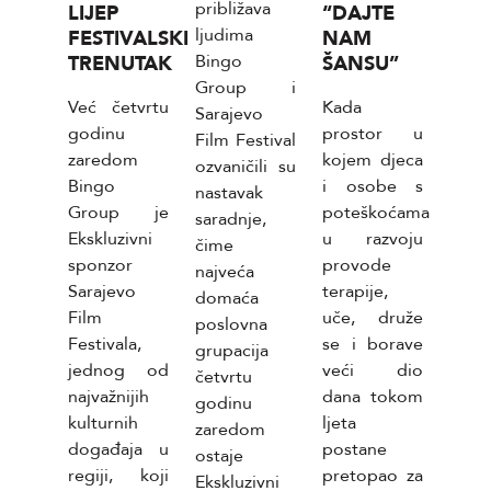
približava
dišnji
LIJEP
“DAJTE
ljudima
r u
FESTIVALSKI
NAM
MAJ
Bingo
dnji
TRENUTAK
ŠANSU”
d.d.
Group i
tih
Srebr
Već četvrtu
Kada
Sarajevo
ženata,
proi
godinu
prostor u
Film Festival
Corn
zaredom
kojem djeca
ozvaničili su
proi
Bingo
i osobe s
nastavak
raspi
Group je
poteškoćama
saradnje,
konk
Ekskluzivni
u razvoju
čime
pri
sponzor
provode
najveća
ne
radn
Sarajevo
terapije,
domaća
te.
na p
Film
uče, druže
poslovna
ija
Ruko
Festivala,
se i borave
grupacija
tigla
Kome
jednog od
veći dio
četvrtu
n rast
sekt
najvažnijih
dana tokom
godinu
vim
ž). 
kulturnih
ljeta
zaredom
m
ovoj 
događaja u
postane
ostaje
ima
bi
regiji, koji
pretopao za
Ekskluzivni
odgo