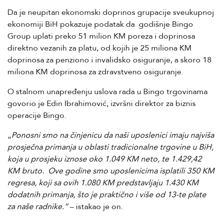
Da je neupitan ekonomski doprinos grupacije sveukupnoj
ekonomiji BiH pokazuje podatak da godišnje Bingo
Group uplati preko 51 milion KM poreza i doprinosa
direktno vezanih za platu, od kojih je 25 miliona KM
doprinosa za penziono i invalidsko osiguranje, a skoro 18
miliona KM doprinosa za zdravstveno osiguranje.
O stalnom unapređenju uslova rada u Bingo trgovinama
govorio je Edin Ibrahimović, izvršni direktor za biznis
operacije Bingo.
„
Ponosni smo na činjenicu da naši uposlenici imaju najviša
prosječna primanja u oblasti tradicionalne trgovine u BiH,
koja u prosjeku iznose oko 1.049 KM neto, te 1.429,42
KM bruto. Ove godine smo uposlenicima isplatili 350 KM
regresa, koji sa ovih 1.080 KM predstavljaju 1.430 KM
dodatnih primanja, što je praktično i više od 13-te plate
za naše radnike.“
– istakao je on.