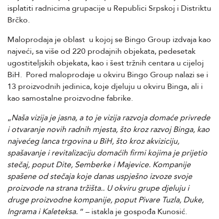
isplatiti radnicima grupacije u Republici Srpskoj i Distriktu
Brčko.
Maloprodaja je oblast u kojoj se Bingo Group izdvaja kao
najveći, sa više od 220 prodajnih objekata, pedesetak
ugostiteljskih objekata, kao i šest tržnih centara u cijeloj
BiH. Pored maloprodaje u okviru Bingo Group nalazi se i
13 proizvodnih jedinica, koje djeluju u okviru Binga, ali i
kao samostalne proizvodne fabrike.
„
Naša vizija je jasna, a to je vizija razvoja domaće privrede
i otvaranje novih radnih mjesta, što kroz razvoj Binga, kao
najvećeg lanca trgovina u BiH, što kroz akviziciju,
spašavanje i revitalizaciju domaćih firmi kojima je prijetio
stečaj, poput Dite, Semberke i Majevice. Kompanije
spašene od stečaja koje danas uspješno izvoze svoje
proizvode na strana tržišta.. U okviru grupe djeluju i
druge proizvodne kompanije, poput Pivare Tuzla, Duke,
Ingrama i Kaleteksa.
“ – istakla je gospođa Kunosić.