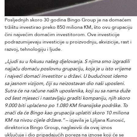
Posljednjih skoro 30 godina Bingo Group je na domaćem
tržištu investirao preko 850 miliona KM, što ovu grupaciju
čini najvećim domaćim investitorom. Ove investicije
podrazumijevaju investicije u proizvodnju, akvizicije, rast i
razvoj, tehnologiju i ljude.
„Ljudi su u fokusu našeg djelovanja. S njima smo izgradili
najjaču domaću poslovnu grupaciju, koja je u isto vrijeme
i najveći domaći investitor u državi. U budućnost idemo
sa jasnom vizijom, čiji su neizostavan dio naši uposleni.
Sutra će na račune naših uposlenika, koji su sa nama duže
od šest mjeseci i nastavljaju graditi kompaniju, njih skoro
9.000 biti uplaćeno po 1.080 KM finansijske podrške. To
znači da će Bingo kao grupacija uplatiti skoro 10 miliona
KM na nivou cijele države.“
– izjavila je Ljiljana Kunosić,
direktorica Bingo Group, naglasivši da ovaj iznos
uključuje i dio pripadajućih poreza na iznose koji će se