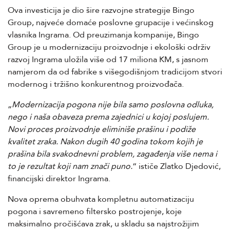
Ova investicija je dio šire razvojne strategije Bingo
Group, najveće domaće poslovne grupacije i većinskog
vlasnika Ingrama. Od preuzimanja kompanije, Bingo
Group je u modernizaciju proizvodnje i ekološki održiv
razvoj Ingrama uložila više od 17 miliona KM, s jasnom
namjerom da od fabrike s višegodišnjom tradicijom stvori
modernog i tržišno konkurentnog proizvođača.
„
Modernizacija pogona nije bila samo poslovna odluka,
nego i naša obaveza prema zajednici u kojoj poslujem.
Novi proces proizvodnje eliminiše prašinu i podiže
kvalitet zraka. Nakon dugih 40 godina tokom kojih je
prašina bila svakodnevni problem, zagađenja više nema i
to je rezultat koji nam znači puno.
“ ističe Zlatko Djedović,
financijski direktor Ingrama.
Nova oprema obuhvata kompletnu automatizaciju
pogona i savremeno filtersko postrojenje, koje
maksimalno pročišćava zrak, u skladu sa najstrožijim