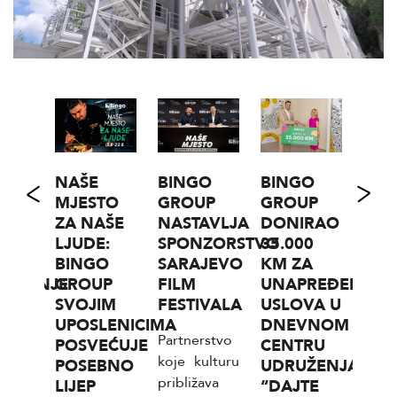
1977
NAŠE
BINGO
BINGO
I
MJESTO
GROUP
GROUP
MAJ
ZA NAŠE
NASTAVLJA
DONIRAO
D.D.
E
LJUDE:
SPONZORSTVO
35.000
SRE
NE
BINGO
SARAJEVO
KM ZA
RAS
ZVODNJE
GROUP
FILM
UNAPREĐENJE
KO
SVOJIM
FESTIVALA
USLOVA U
ZA
ija
UPOSLENICIMA
DNEVNOM
RU
Partnerstvo
77 iz
POSVEĆUJE
CENTRU
KOM
koje kulturu
POSEBNO
UDRUŽENJA
SEK
približava
dišnji
LIJEP
“DAJTE