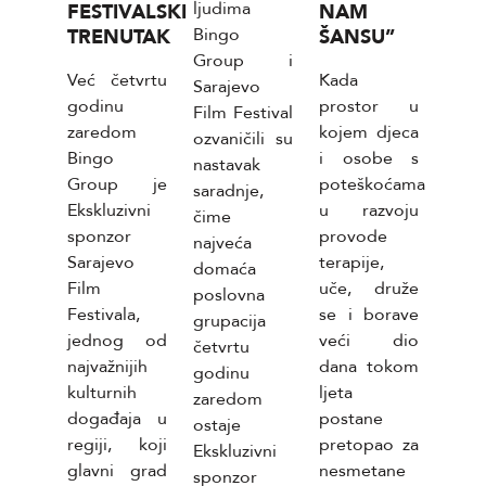
ljudima
r u
FESTIVALSKI
NAM
MAJ
Bingo
dnji
TRENUTAK
ŠANSU”
d.d.
Group i
tih
Srebr
Već četvrtu
Kada
Sarajevo
ženata,
proi
godinu
prostor u
Film Festival
Corn
zaredom
kojem djeca
ozvaničili su
proi
Bingo
i osobe s
nastavak
raspi
Group je
poteškoćama
saradnje,
konk
Ekskluzivni
u razvoju
čime
pri
sponzor
provode
najveća
ne
radn
Sarajevo
terapije,
domaća
te.
na p
Film
uče, druže
poslovna
ija
Ruko
Festivala,
se i borave
grupacija
tigla
Kome
jednog od
veći dio
četvrtu
n rast
sekt
najvažnijih
dana tokom
godinu
vim
ž). 
kulturnih
ljeta
zaredom
m
ovoj 
događaja u
postane
ostaje
ima
bi
regiji, koji
pretopao za
Ekskluzivni
odgo
glavni grad
nesmetane
sponzor
nja,
za