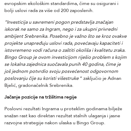
evropskim ekološkim standardima, čime su osigurani i
bolji uslovi rada za više od 200 zaposlenih.
“Investicija u savremeni pogon predstavlja značajan
iskorak ne samo za Ingram, nego i za ukupni privredni
ambijent Srebrenika. Posebno je važno što se kroz ovakve
projekte unapređuju uslovi rada, povećavaju kapaciteti i
istovremeno vodi računa o zaštiti okoliša i kvalitetu zraka.
Bingo Group je ovom investicijom riješio problem s kojim
se lokalna zajednica suočavala punih 40 godina, čime je
još jednom potvrdio svoju posvećenost odgovornom
poslovanju čije su koristi višestruke
” zaključio je Adnan
Bjelić, gradonačelnik Srebrenika.
Jačanje pozicije na tržištima regije
Poslovni rezultati Ingrama u proteklim godinama bilježe
snažan rast kao direktan rezultat stalnih ulaganja i jasne
razvojne strategije nakon ulaska u Bingo Group.