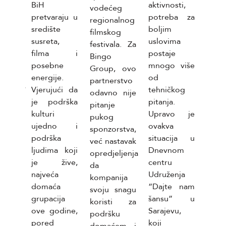
BiH
aktivnosti,
vodećeg
 je
ruko
pretvaraju u
potreba za
regionalnog
t
Kome
središte
boljim
filmskog
sti i
sekt
susreta,
uslovima
festivala. Za
sti
tim
filma i
postaje
Bingo
prib
posebne
mnogo više
Group, ovo
nika.
zapos
energije.
od
partnerstvo
plani
više
Vjerujući da
tehničkog
odavno nije
organ
je podrška
pitanja.
pitanje
i ko
kulturi
Upravo je
pukog
rada
ujedno i
ovakva
sponzorstva,
sekt
podrška
situacija u
već nastavak
i n
ljudima koji
Dnevnom
opredjeljenja
sirov
je žive,
centru
da
amba
najveća
Udruženja
kompanija
ostal
domaća
“Dajte nam
svoju snagu
mater
grupacija
šansu” u
koristi za
potr
ove godine,
Sarajevu,
podršku
proiz
pored
koji
domaćem i