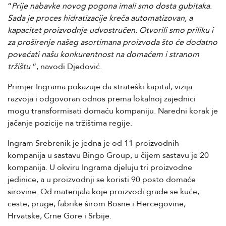
“
Prije nabavke novog pogona imali smo dosta gubitaka
.
Sada je proces hidratizacije kreča automatizovan, a
kapacitet proizvodnje udvostručen. Otvorili smo priliku i
za proširenje našeg asortimana proizvoda što će dodatno
povećati našu konkurentnost na domaćem i stranom
tržištu
“, navodi Djedović.
Primjer Ingrama pokazuje da strateški kapital, vizija
razvoja i odgovoran odnos prema lokalnoj zajednici
mogu transformisati domaću kompaniju. Naredni korak je
jačanje pozicije na tržištima regije.
Ingram Srebrenik je jedna je od 11 proizvodnih
kompanija u sastavu Bingo Group, u čijem sastavu je 20
kompanija. U okviru Ingrama djeluju tri proizvodne
jedinice, a u proizvodnji se koristi 90 posto domaće
sirovine. Od materijala koje proizvodi grade se kuće,
ceste, pruge, fabrike širom Bosne i Hercegovine,
Hrvatske, Crne Gore i Srbije.