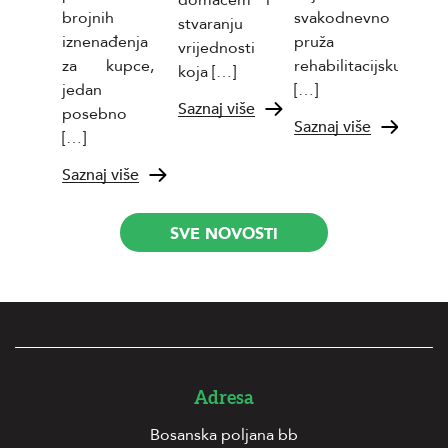
Takođ
brojnih
svakodnevno
stvaranju
Sazna
iznenađenja
pruža
vrijednosti
za kupce,
rehabilitacijsku,
koja […]
jedan
[…]
Saznaj više
posebno
Saznaj više
[…]
Saznaj više
SVE NOVOSTI
Adresa
Bosanska poljana bb