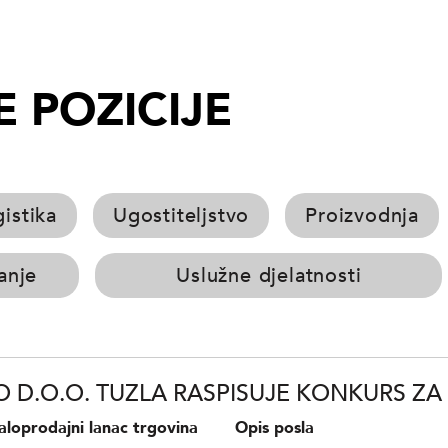
 POZICIJE
istika
Ugostiteljstvo
Proizvodnja
vanje
Uslužne djelatnosti
 D.O.O. TUZLA RASPISUJE KONKURS ZA 
loprodajni lanac trgovina
Opis posla