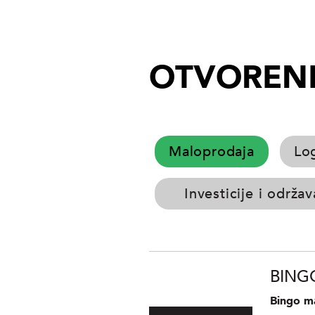
OTVORENE
Maloprodaja
Log
Investicije i održa
BINGO
Bingo ma