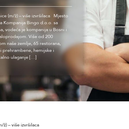
ce (m/ž) – više izvršilaca Mjesto
ma Kompanija Bingo d.o.o. sa
, vodeća je kompanija u Bosni i
maloprodajom. Više od 200
om naše zemlje, 65 restorana,
sti prehrambene, hemijske i
talno ulaganje […]
ž) – više izvršilaca