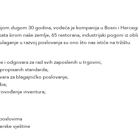
cijom dugom 30 godina, vodeća je kompanija u Bosni i Herceg
ta širom naše zemlje, 65 restorana, industrijski pogoni iz ob
ulaganje u razvoj poslovanja su ono što nas ističe na tržištu.
še i odgovara za rad svih zaposlenih u trgovini;
 propisanih standarda;
ovara za blagajničko poslovanje;
oba;
rovođenje inventura;
 poslovima
erske vještine