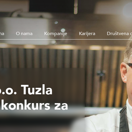
na
O nama
Kompanije
Karijera
Društvena 
.o. Tuzla
 konkurs za