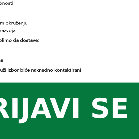
bnosti
om okruženju
razvoja
olimo da dostave:
na
uži izbor biće naknadno kontaktirani