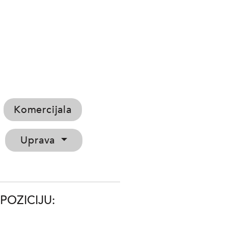
Komercijala
Uprava
POZICIJU: