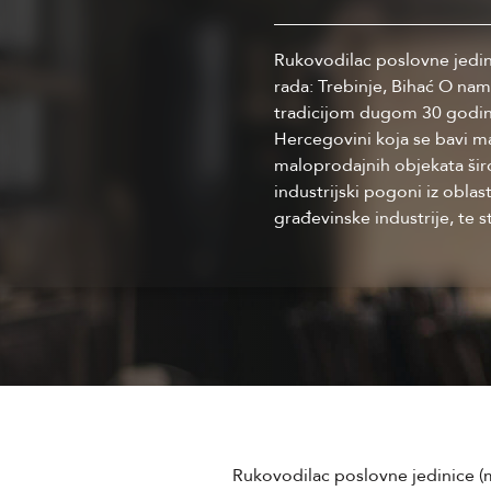
Rukovodilac poslovne jedini
rada: Trebinje, Bihać O na
tradicijom dugom 30 godina
Hercegovini koja se bavi 
maloprodajnih objekata šir
industrijski pogoni iz obla
građevinske industrije, te s
Rukovodilac poslovne jedinice (m/