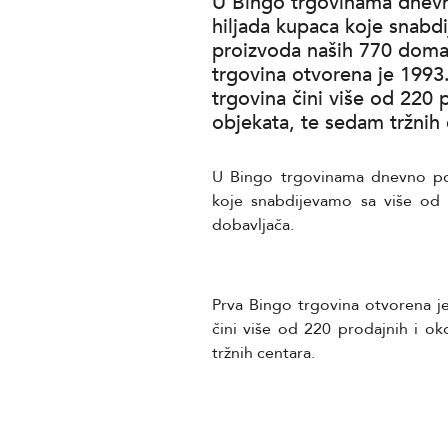
U Bingo trgovinama dnev
hiljada kupaca koje snabd
proizvoda naših 770 doma
trgovina otvorena je 1993
trgovina čini više od 220 
objekata, te sedam tržnih
U Bingo trgovinama dnevno po
koje snabdijevamo sa više od
dobavljača.
Prva Bingo trgovina otvorena j
čini više od 220 prodajnih i ok
tržnih centara.