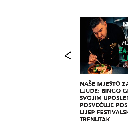
DITA 1977 IZVOZI 35%
NAŠE MJESTO Z
SVOJE UKUPNE
LJUDE: BINGO 
PROIZVODNJE
SVOJIM UPOSLE
POSVEĆUJE PO
Kompanija Dita 1977 iz Tuzle,
LIJEP FESTIVALS
dugogodišnji lider u proizvodnji
TRENUTAK
praškastih deterdženata, članica