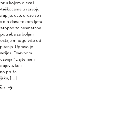
or u kojem djeca i
MAJEVICA d.d. Srebrenik,
oteškoćama u razvoju
proizvođač Corn Flips proizvoda,
rapije, uče, druže se i
raspisuje konkurs za prijem u
i dio dana tokom ljeta
radni odnos na poziciju
retopao za nesmetane
Rukovodilac Komercijalnog
, potreba za boljim
sektora (m/ž). Osoba na ovoj
postaje mnogo više od
poziciji bit će odgovorna za
pitanja. Upravo je
rukovođenje Komercijalnim
uacija u Dnevnom
sektorom i timom od približno 12
ruženja “Dajte nam
zaposlenih, planiranje,
rajevu, koji
organizaciju i kontrolu rada
no pruža
sektora, kao i nabavku sirovina,
ijsku, […]
ambalaže i ostalih materijala
potrebnih za proizvodnju.
iše
Također, […]
Saznaj više