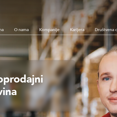
na
O nama
Kompanije
Karijera
Društvena 
oprodajni
vina