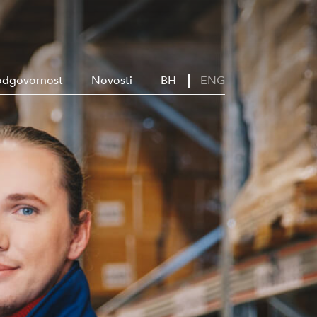
odgovornost
Novosti
BH
ENG