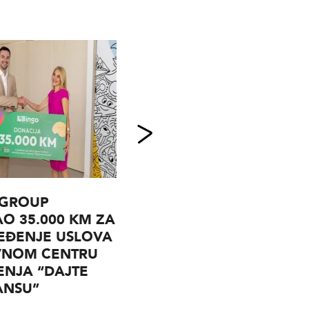
 GROUP
MAJEVICA D.D.
O 35.000 KM ZA
SREBRENIK RASPISUJE
EĐENJE USLOVA
KONKURS ZA
VNOM CENTRU
RUKOVODIOCA
NJA “DAJTE
KOMERCIJALNOG
ANSU”
SEKTORA