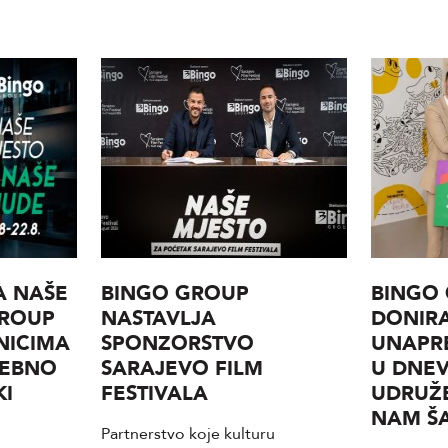
A NAŠE
BINGO GROUP
BINGO
GROUP
NASTAVLJA
DONIRA
NICIMA
SPONZORSTVO
UNAPR
SEBNO
SARAJEVO FILM
U DNE
KI
FESTIVALA
UDRUŽE
NAM Š
Partnerstvo koje kulturu