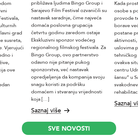
približava ljudima Bingo Group i
redom
Kada prost
Sarajevo Film Festival ozvaničili su
ivni
osobe s p
nastavak saradnje, čime najveća
estivala,
provode te
domaća poslovna grupacija
ulturnih
borave već
četvrtu godinu zaredom ostaje
glavni grad
postane p
Ekskluzivni sponzor vodećeg
e susreta,
aktivnosti
regionalnog filmskog festivala. Za
. Vjerujući
uslovima 
Bingo Group, ovo partnerstvo
edno i
tehničkog 
odavno nije pitanje pukog
žive,
ovakva sit
sponzorstva, već nastavak
ija ove
centru Ud
opredjeljenja da kompanija svoju
šansu” u Sa
snagu koristi za podršku
jedan
svakodnev
domaćem i stvaranju vrijednosti
rehabilitac
koja […]
Saznaj v
Saznaj više
SVE NOVOSTI