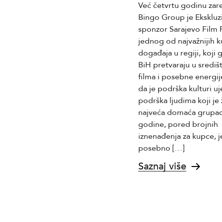
Bingo Group, bilježi odlične
Već četvrtu godinu za
poslovne rezultate. Kompanija je
Bingo Group je Ekskluz
postigla značajan rast u svim
sponzor Sarajevo Film F
ključnim oblastima svog
jednog od najvažnijih k
poslovanja, što je rezultat
događaja u regiji, koji 
predanosti i stručnosti njenih
BiH pretvaraju u središt
zaposlenika.
filma i posebne energije
da je podrška kulturi uj
Saznaj više
podrška ljudima koji je 
najveća domaća grupac
godine, pored brojnih
iznenađenja za kupce, 
posebno […]
Saznaj više